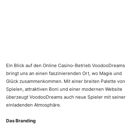
Ein Blick auf den Online Casino-Betrieb VoodooDreams
bringt uns an einen faszinierenden Ort, wo Magie und
Glück zusammenkommen. Mit einer breiten Palette von
Spielen, attraktiven Boni und einer modernen Website
überzeugt VoodooDreams auch neue Spieler mit seiner
einladenden Atmosphäre.
Das Branding