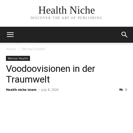
Health Niche
DISCOVER THE ART OF PUBLISHING
Home
Mental Health
Mental Health
Voodoovisionen in der
Traumwelt
Health niche team
-
July 8, 2026
0