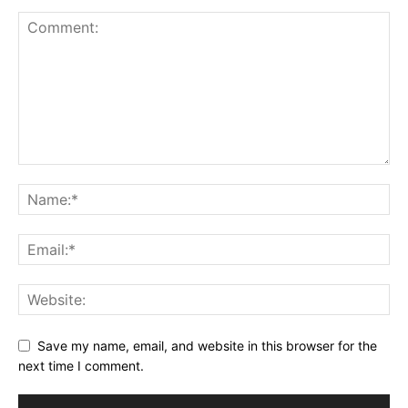
Save my name, email, and website in this browser for the
next time I comment.