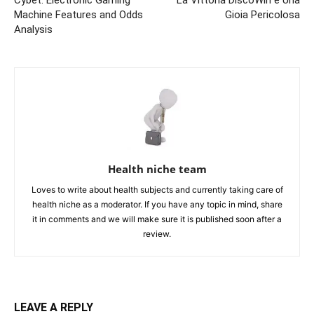
Cybet: Electronic Gaming
La Vittoria DiscoWin è Una
Machine Features and Odds
Gioia Pericolosa
Analysis
Health niche team
Loves to write about health subjects and currently taking care of
health niche as a moderator. If you have any topic in mind, share
it in comments and we will make sure it is published soon after a
review.
LEAVE A REPLY